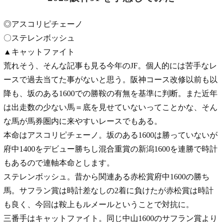
◎アスコリピチェーノ
〇ステレンボッシュ
▲キャットファイト
荒れそう、そんな記事も見る今年のJF。個人的には苦手なレ
ースで過去当てた事がないと思う。阪神コース改修以前も以
降も、坂のある1600での勝鞍の有無を基準に判断。また近年
は出走数の少ない馬＝底を見せていないってことかな、そん
な馬が馬券圏内に来やすいレースでもある。
本命はアスコリピチェーノ。坂のある1600は勝っていないが
府中1400をデビュー勝ちし混合重賞の新潟1600を連勝で時計
もあるので連軸本命とします。
ステレンボッシュ。昔から関連ある赤松賞府中1600の勝ち
馬。サフラン賞は時計差なしの2着に負けたが赤松賞は時計
も良く、今回は鞍上もルメールということで対抗に。
三番手はキャットファイト。同じ中山1600のサフラン賞より