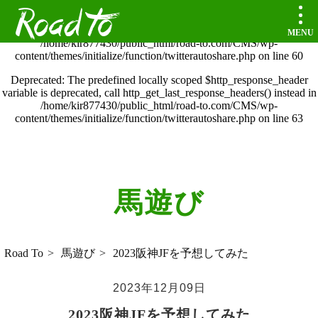
Road to
Deprecated
: The predefined locally scoped $http_response_header
variable is deprecated, call http_get_last_response_headers() instead in
/home/kir877430/public_html/road-to.com/CMS/wp-
content/themes/initialize/function/twitterautoshare.php
on line
60
Deprecated
: The predefined locally scoped $http_response_header
variable is deprecated, call http_get_last_response_headers() instead in
/home/kir877430/public_html/road-to.com/CMS/wp-
content/themes/initialize/function/twitterautoshare.php
on line
63
馬遊び
 Road To
馬遊び
2023阪神JFを予想してみた
2023年12月09日
2023阪神JFを予想してみた