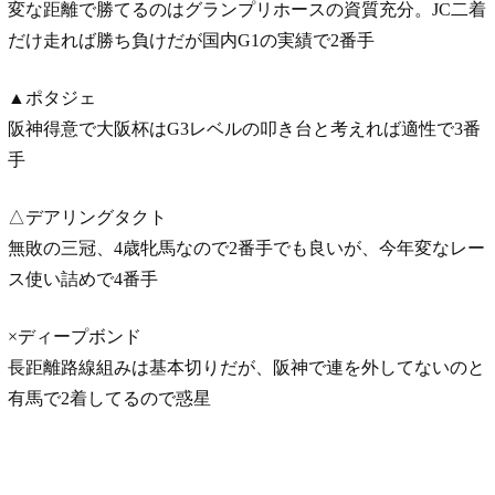
変な距離で勝てるのはグランプリホースの資質充分。JC二着
だけ走れば勝ち負けだが国内G1の実績で2番手
▲ポタジェ
阪神得意で大阪杯はG3レベルの叩き台と考えれば適性で3番
手
△デアリングタクト
無敗の三冠、4歳牝馬なので2番手でも良いが、今年変なレー
ス使い詰めで4番手
×ディープボンド
長距離路線組みは基本切りだが、阪神で連を外してないのと
有馬で2着してるので惑星